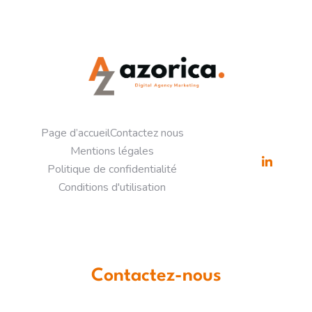
à
c
o
c
h
e
r
Page d’accueil
Contactez nous
Mentions légales
Politique de confidentialité
Conditions d'utilisation
Contactez-nous