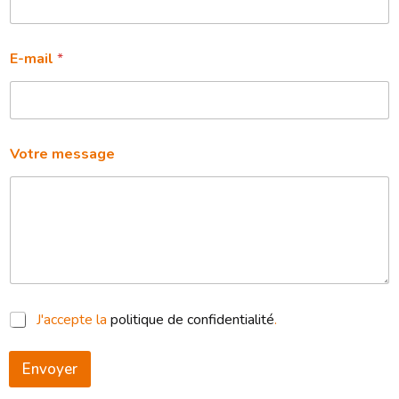
N
o
m
m
E-mail
*
e
s
s
a
g
e
Votre message
C
J'accepte la
politique de confidentialité
.
a
s
e
Envoyer
s